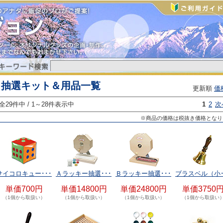
抽選キット＆用品一覧
更新順
価
全29件中 / 1～28件表示中
1
2
次
※商品の価格は税抜き価格となり
サイコロキュー･･･
Ａラッキー抽選･･･
Ｂラッキー抽選･･･
ブラスベル（小･
単価700円
単価14800円
単価24800円
単価3750
（1個から取扱い）
（1個から取扱い）
（1個から取扱い）
（1個から取扱い