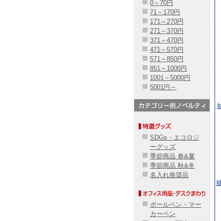
0～70円
71～170円
171～270円
271～370円
371～470円
471～570円
571～850円
851～1000円
1001～5000円
5001円～
SDGs・エコロジ
ーグッズ
季節商品 春&夏
季節商品 秋&冬
名入れ推奨品
ボールペン・マー
カーペン