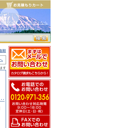
販促グッズ、ノベルティなら
「ビッグ・ヴィジョン」
格順
へ
ます
･･
円
）