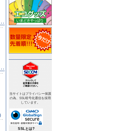
･･
･･
）
･･
･･
）
当サイトはプライバシー保護
の為、SSL暗号化通信を採用
しています。
)
･･
SSLとは?
）