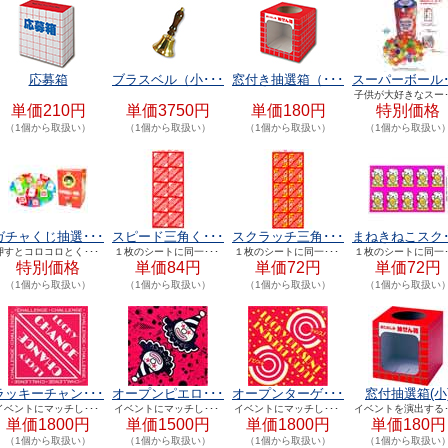
応募箱
ブラスベル（小･･･
窓付き抽選箱（･･･
スーパーボール･
子供が大好きなスー･
単価210円
単価3750円
単価180円
特別価格
（1個から取扱い）
（1個から取扱い）
（1個から取扱い）
（1個から取扱い
ガチャくじ抽選･･･
スピード三角く･･･
スクラッチ三角･･･
まねきねこスク･
押すとコロコロとく･･･
１枚のシートに同一･･･
１枚のシートに同一･･･
１枚のシートに同一･
特別価格
単価84円
単価72円
単価72円
（1個から取扱い）
（1個から取扱い）
（1個から取扱い）
（1個から取扱い
ラッキーチャン･･･
オープンピエロ･･･
オープンターゲ･･･
窓付抽選箱(小
イベントにマッチし･･･
イベントにマッチし･･･
イベントにマッチし･･･
イベントを演出する･
単価1800円
単価1500円
単価1800円
単価180円
（1個から取扱い）
（1個から取扱い）
（1個から取扱い）
（1個から取扱い