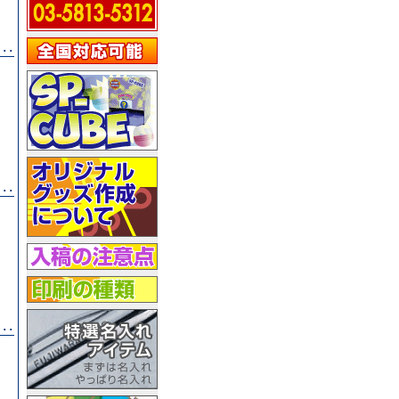
･･
）
･･
）
･･
）