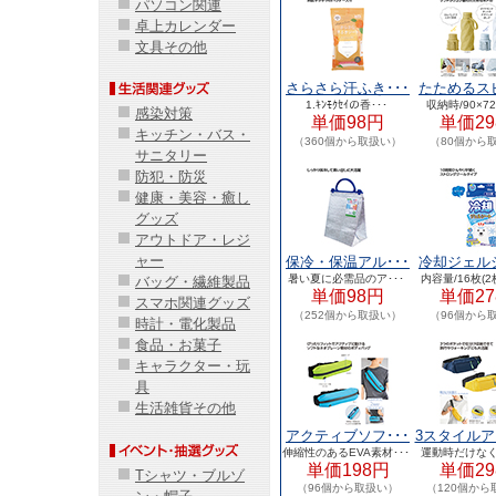
パソコン関連
卓上カレンダー
文具その他
さらさら汗ふき･･･
たためるスピ
1.ｷﾝﾓｸｾｲの香･･･
収納時/90×72
感染対策
単価98円
単価29
キッチン・バス・
（360個から取扱い）
（80個から
サニタリー
防犯・防災
健康・美容・癒し
グッズ
アウトドア・レジ
ャー
保冷・保温アル･･･
冷却ジェルシ
暑い夏に必需品のア･･･
内容量/16枚(2
バッグ・繊維製品
単価98円
単価27
スマホ関連グッズ
（252個から取扱い）
（96個から
時計・電化製品
食品・お菓子
キャラクター・玩
具
生活雑貨その他
アクティブソフ･･･
3スタイルア
伸縮性のあるEVA素材･･･
運動時だけなく
単価198円
単価29
Tシャツ・ブルゾ
（96個から取扱い）
（120個から