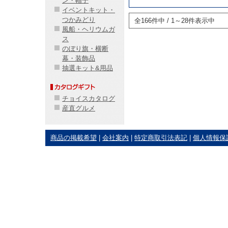
ン・帽子
イベントキット・
つかみどり
全166件中 / 1～28件表示中
風船・ヘリウムガ
ス
のぼり旗・横断
幕・装飾品
抽選キット&用品
チョイスカタログ
産直グルメ
商品の掲載希望
|
会社案内
|
特定商取引法表記
|
個人情報保