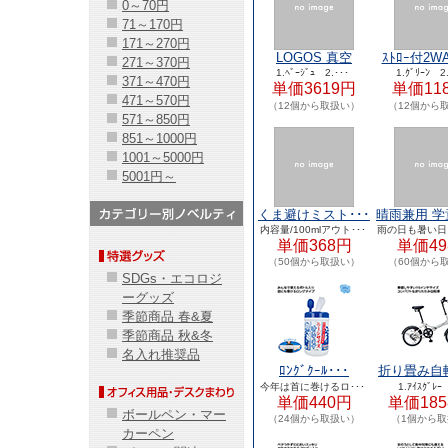
0～70円
71～170円
171～270円
LOGOS 真空
ｽﾄﾛｰ付2WA
271～370円
｢温････
1.ﾍﾞｰｼﾞｭ 2.･･･
1.ｸﾞﾘｰﾝ 2
371～470円
単価3619円
単価11
471～570円
（12個から取扱い）
（12個から
571～850円
851～1000円
1001～5000円
5001円～
くま避けミスト･･･
晴雨兼用 学
内容量/100mlアウト･･･
雨の日も暑い日も
単価368円
単価49
（50個から取扱い）
（60個から
SDGs・エコロジ
ーグッズ
季節商品 春&夏
季節商品 秋&冬
名入れ推奨品
ﾛﾝｸﾞｸｰﾙ･･･
折り畳み自転
今年は首に巻けるロ･･･
1.ｱｲｽｸﾞﾚｰ
単価440円
単価185
ボールペン・マー
（24個から取扱い）
（1個から
カーペン