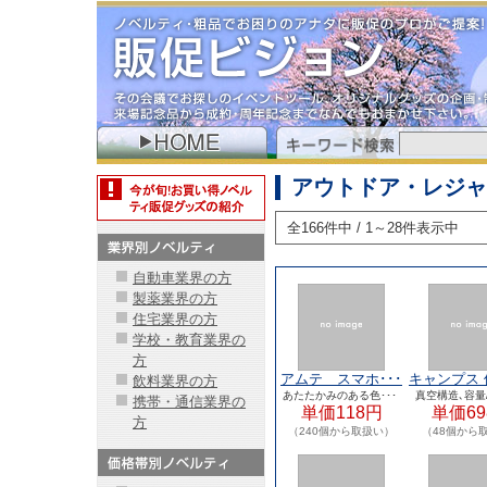
アウトドア・レジャ
全166件中 / 1～28件表示中
自動車業界の方
製薬業界の方
住宅業界の方
学校・教育業界の
方
アムテ スマホ･･･
キャンプス 
飲料業界の方
あたたかみのある色･･･
真空構造､容量/
携帯・通信業界の
単価118円
単価69
方
（240個から取扱い）
（48個から