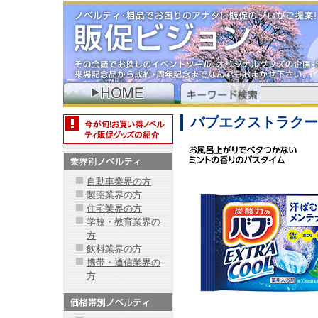
バブエクストラクー
自動車業界の方
製薬業界の方
住宅業界の方
学校・教育業界の
方
飲料業界の方
携帯・通信業界の
方