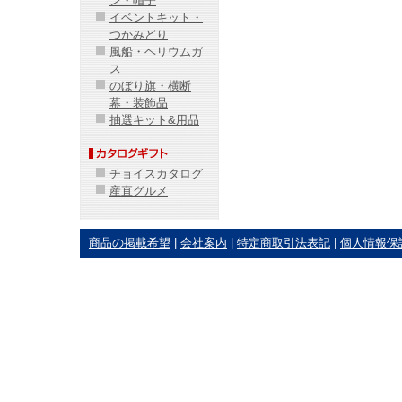
ン・帽子
イベントキット・
つかみどり
風船・ヘリウムガ
ス
のぼり旗・横断
幕・装飾品
抽選キット&用品
チョイスカタログ
産直グルメ
商品の掲載希望
|
会社案内
|
特定商取引法表記
|
個人情報保