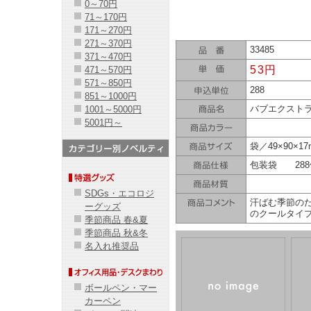
0～70円
71～170円
171～270円
271～370円
33485
371～470円
53円
471～570円
571～850円
288
851～1000円
バブエクストラ
1001～5000円
5001円～
袋／49×90×1
包装袋 288個(
SDGs・エコロジ
汗ばむ季節の
ーグッズ
のクールタイ
季節商品 春&夏
季節商品 秋&冬
名入れ推奨品
ボールペン・マー
カーペン