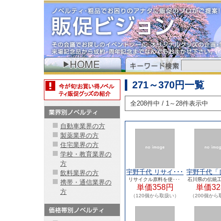
271～370円一覧
全208件中 / 1～28件表示中
自動車業界の方
製薬業界の方
住宅業界の方
学校・教育業界の
方
宇野千代 リサイ･･･
宇野千代「し
飲料業界の方
リサイクル原料を使･･･
石川県の伝統工
携帯・通信業界の
単価358円
単価32
方
（120個から取扱い）
（200個から