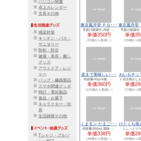
パソコン関連
卓上カレンダー
文具その他
東京風月堂 ＰＧ･･･
東京風月堂 
手提げ紙袋付､内容･･･
手提げ紙袋付､
感染対策
単価350円
単価35
キッチン・バス・
（28個から取扱い）
（28個から
サニタリー
防犯・防災
健康・美容・癒し
グッズ
アウトドア・レジ
ャー
皮まで美味しい･･･
おいもチップ
内容量/45g×4袋､･･･
1.宮古島のしお
バッグ・繊維製品
単価360円
単価29
スマホ関連グッズ
（120個から取扱い）
（72個から
時計・電化製品
食品・お菓子
キャラクター・玩
具
生活雑貨その他
くまモン たまご･･･
ひとくち焼き
内容量/300ml､賞味･･･
1.しっとりﾌｨ
単価338円
単価29
Tシャツ・ブルゾ
（48個から取扱い）
（60個から