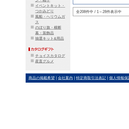
ン・帽子
イベントキット・
つかみどり
全208件中 / 1～28件表示中
風船・ヘリウムガ
ス
のぼり旗・横断
幕・装飾品
抽選キット&用品
チョイスカタログ
産直グルメ
商品の掲載希望
|
会社案内
|
特定商取引法表記
|
個人情報保