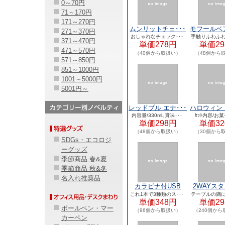
0～70円
71～170円
171～270円
ムンリットチェ･･･
モフールベア
271～370円
おしゃれなチェック･･･
手触りふわふわ
371～470円
単価278円
単価29
471～570円
（40個から取扱い）
（48個から
571～850円
851～1000円
1001～5000円
5001円～
レッドブル エナ･･･
ハロウィン 
内容量/330ml､賞味･･･
ｾｯﾄ内容/お菓
単価298円
単価32
（48個から取扱い）
（30個から
SDGs・エコロジ
ーグッズ
季節商品 春&夏
季節商品 秋&冬
名入れ推奨品
カラビナ付USB
2WAYス
マ･･･
ッ･･
これ1本で3種類のス･･･
テーブルの隅に
単価348円
単価29
ボールペン・マー
（96個から取扱い）
（240個から
カーペン