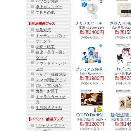
パソコン関連
卓上カレンダー
文具その他
ＡＣメカサーキ･･･
木箱入 今治
電源/AC100V-18W
認定番号/第201
感染対策
単価3400円
単価15
キッチン・バス・
（6個から取扱い）
（24個から
サニタリー
防犯・防災
健康・美容・癒し
グッズ
アウトドア・レジ
ャー
プレミアムお掃･･･
ｷｬﾌﾟﾃﾝｽ
ｾｯﾄ内容/ﾚｯｸ水･･･
ｾｯﾄ内容/収納
バッグ・繊維製品
単価1980円
単価42
スマホ関連グッズ
（6個から取扱い）
（4個から
時計・電化製品
食品・お菓子
キャラクター・玩
具
生活雑貨その他
KYOTO DANISH
新潟魚沼産こ
オリ･･･
手提げ紙袋付､内容･･･
内容量/魚沼産こ
単価1200円
単価14
Tシャツ・ブルゾ
（10個から取扱い）
（24個から