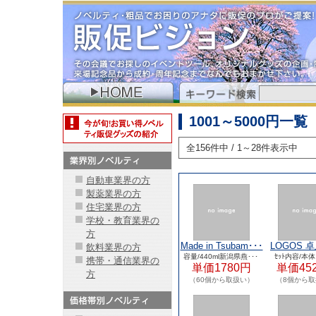
1001～5000円一覧
全156件中 / 1～28件表示中
自動車業界の方
製薬業界の方
住宅業界の方
学校・教育業界の
方
Made in Tsubam･･･
LOGOS 
飲料業界の方
ン･･
容量/440ml新潟県燕･･･
ｾｯﾄ内容/本体
携帯・通信業界の
単価1780円
単価45
方
（60個から取扱い）
（8個から