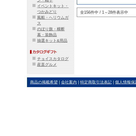
ン・帽子
イベントキット・
つかみどり
全156件中 / 1～28件表示中
風船・ヘリウムガ
ス
のぼり旗・横断
幕・装飾品
抽選キット&用品
チョイスカタログ
産直グルメ
商品の掲載希望
|
会社案内
|
特定商取引法表記
|
個人情報保