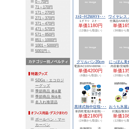
0～70円
71～170円
171～270円
ｽﾄﾛｰ付2WAYﾀ･･･
ワイヤレス 
271～370円
1.ｸﾞﾘｰﾝ 2.ｸ･･･
付属品/USB充電
371～470円
単価1180円
単価16
471～570円
（12個から取扱い）
（36個から
571～850円
851～1000円
1001～5000円
5001円～
グリルパン20cm
にっぽん美食
電源/AC100V-680W､･･･
内容量/宮城県産
単価4200円
単価13
（6個から取扱い）
（20個から
SDGs・エコロジ
ーグッズ
季節商品 春&夏
季節商品 秋&冬
名入れ推奨品
黒球式熱中症指･･･
おうち氷屋さ
単四乾電池2本使用(･･･
付属品/製氷ｶｯ
単価2180円
単価10
ボールペン・マー
（24個から取扱い）
（12個から
カーペン