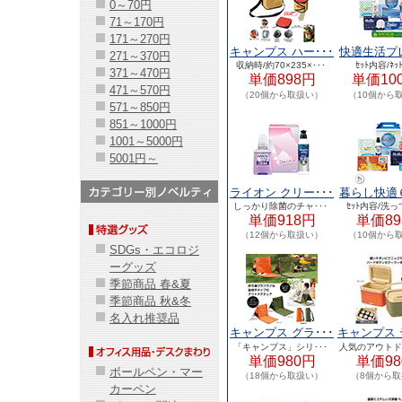
0～70円
71～170円
171～270円
キャンプス ハー･･･
快適生活プレ
271～370円
収納時/約70×235×･･･
ｾｯﾄ内容/ﾈｯ
371～470円
単価898円
単価10
471～570円
（20個から取扱い）
（10個から
571～850円
851～1000円
1001～5000円
5001円～
ライオン クリー･･･
暮らし快適６
しっかり除菌のチャ･･･
ｾｯﾄ内容/洗っ
単価918円
単価89
（12個から取扱い）
（10個から
SDGs・エコロジ
ーグッズ
季節商品 春&夏
季節商品 秋&冬
名入れ推奨品
キャンプス グラ･･･
キャンプス 
「キャンプス」シリ･･･
人気のアウトドア
単価980円
単価98
ボールペン・マー
（18個から取扱い）
（8個から
カーペン