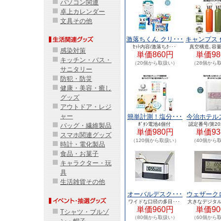
パソコン関連
卓上カレンダー
文具その他
激落ちくん クリ･･･
キャンプス 
ｾｯﾄ内容/激落ちｸ･･･
真空構造､容量/
感染対策
単価860円
単価98
キッチン・バス・
（20個から取扱い）
（28個から
サニタリー
防犯・防災
健康・美容・癒し
グッズ
アウトドア・レジ
ャー
簡単計測！塩分･･･
今治ホテルス
ﾎﾞﾀﾝ電池4個付
認定番号/第202
バッグ・繊維製品
単価980円
単価93
スマホ関連グッズ
（120個から取扱い）
（40個から
時計・電化製品
食品・お菓子
キャラクター・玩
具
生活雑貨その他
オーバルデスク･･･
ウェザークロ
ワイドな口径の多目･･･
大きなデジタル
単価960円
単価90
Tシャツ・ブルゾ
（80個から取扱い）
（60個から