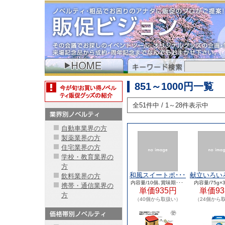
851～1000円一覧
全51件中 / 1～28件表示中
自動車業界の方
製薬業界の方
住宅業界の方
学校・教育業界の
方
和風スイートポ･･･
献立いろいろ
飲料業界の方
内容量/10個､賞味期･･･
内容量/75g×3
携帯・通信業界の
単価935円
単価93
方
（40個から取扱い）
（24個から